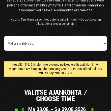
sairaustapauksien sattuessa vielä pelitapahtumaa edeltävänä
päivänä ottamalla meihin yhteyttä. Henkilömäärän lisääminen
jälkeenpäin voi ruuhka-aikoinamme olla vaikeaa.
Huom.
Tarvittaessa voit tiedustella puhelimitse myös aukioloajan
ulkopuolella olevia peliaikoja.
Pelityyppi
Kesällä 15.6.-9.8. olemme avoinna poikkeuksellisesti klo 13-19.
Megazonen SM-kisojen johdosta Megazone ja Prison Island suljettu
muulta käytöltä 30.7.-2.8.
VALITSE AJANKOHTA /
CHOOSE TIME
Ma 03.08. - Su 09.08.2026