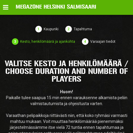
Valikko
MEGAZONE HELSINKI SALMISAARI
1
Kaupunki
2
Tapahtuma
3
Kesto, henkilömäärä ja ajankohta
4
Varaajan tiedot
VALITSE KESTO JA HENKILÖMÄÄRÄ /
CHOOSE DURATION AND NUMBER OF
PLAYERS
Huom!
Paikalle tulee saapua 15 min ennen varauksenne alkamista peliin
valmistautumista ja ohjeistusta varten.
Varaathan pelipaikkoja riittävästi niin, että koko ryhmäsi varmasti
mahtuu mukaan. Voit muuttaa henkilömäärää pienemmäksi
järjestelmässämme itse vielä 72 tuntia ennen tapahtumaa ja