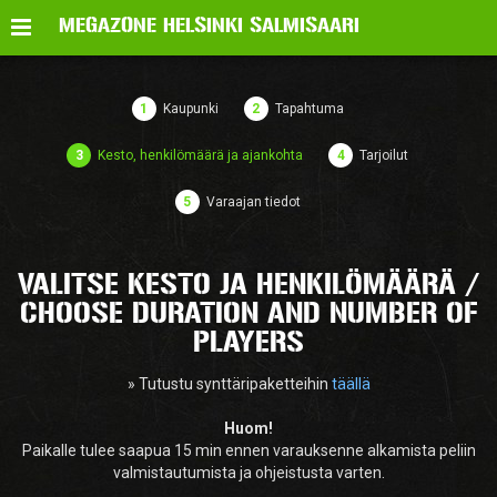
Valikko
MEGAZONE HELSINKI SALMISAARI
1
Kaupunki
2
Tapahtuma
3
Kesto, henkilömäärä ja ajankohta
4
Tarjoilut
5
Varaajan tiedot
VALITSE KESTO JA HENKILÖMÄÄRÄ /
CHOOSE DURATION AND NUMBER OF
PLAYERS
» Tutustu synttäripaketteihin
täällä
Huom!
Paikalle tulee saapua 15 min ennen varauksenne alkamista peliin
valmistautumista ja ohjeistusta varten.