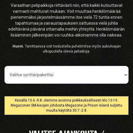
Varaathan pelipaikkoja riittävästi niin, että kaikki kutsuttavat
varmasti mahtuvat mukaan. Voit muuttaa henkilömäärää
pienemmäksi järjestelmässämme itse vielä 72 tuntia ennen
tapahtumaa ja sairaustapauksien sattuessa vielä juhlia
edeltävänä päivänä ottamalla meihin yhteyttä. Henkilömäärän
lisääminen jälkeenpäin voi ruuhka-aikoinamme olla vaikeaa.
Huom.
Tarvittaessa voit tiedustella puhelimitse myös aukioloajan
ulkopuolella olevia peliaikoja.
Pelityyppi
Kesällä 15.6.-9.8. olemme avoinna poikkeuksellisesti klo 13-19.
Megazonen SM-kisojen johdosta Megazone ja Prison Island suljettu
muulta käytöltä 30.7.-2.8.